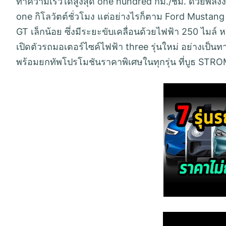
ทำความเร็วได้สูงสุด one hundred กม./ชม. ด้วยพลังง
one กิโลวัตต์ชั่วโมง แต่อย่างไรก็ตาม Ford Mustan
GT เล็กน้อย ซึ่งมีระยะขับเคลื่อนด้วยไฟฟ้า 250 ไม
เปิดตัวรถมอเตอร์ไซค์ไฟฟ้า three รุ่นใหม่ อย่างเ
พร้อมยกทัพโปรโมชันราคาพิเศษในทุกรุ่น ที่บูธ 