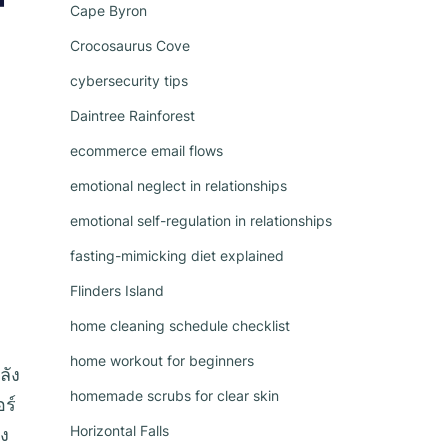
Cape Byron
Crocosaurus Cove
cybersecurity tips
Daintree Rainforest
ecommerce email flows
emotional neglect in relationships
emotional self-regulation in relationships
fasting-mimicking diet explained
Flinders Island
home cleaning schedule checklist
home workout for beginners
ลัง
homemade scrubs for clear skin
ร์
Horizontal Falls
ัง