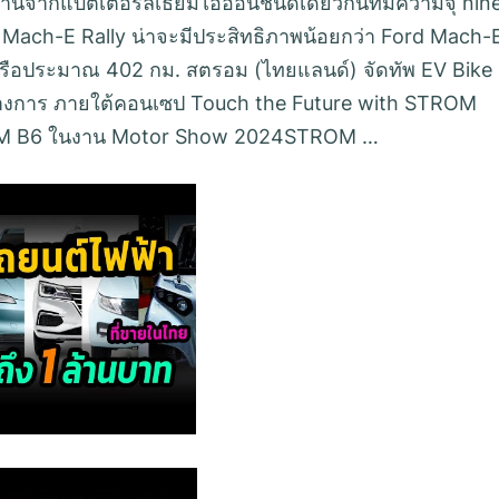
านจากแบตเตอรี่ลิเธียมไอออนชนิดเดียวกันที่มีความจุ nin
g Mach-E Rally น่าจะมีประสิทธิภาพน้อยกว่า Ford Mach-
ล์ หรือประมาณ 402 กม. สตรอม (ไทยแลนด์) จัดทัพ EV Bike
ป็นทางการ ภายใต้คอนเซป Touch the Future with STROM
STROM B6 ในงาน Motor Show 2024STROM …