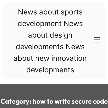
Skip
to
News about sports
content
development News
about design
developments News
about new innovation
developments
Category:
how to write secure code