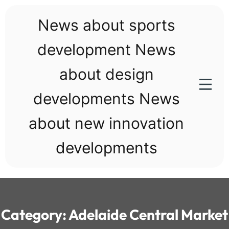
Skip
to
News about sports
content
development News
about design
developments News
about new innovation
developments
Category:
Adelaide Central Market