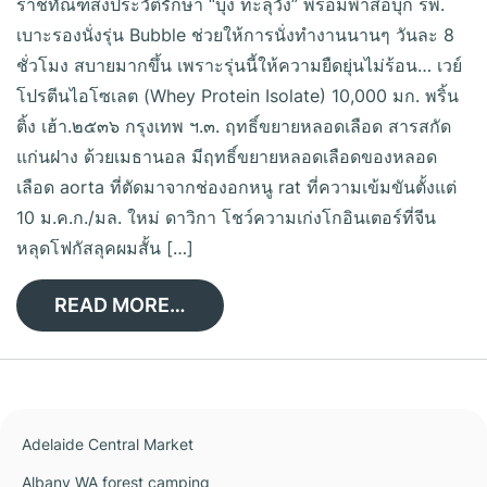
ราชทัณฑ์ส่งประวัติรักษา “บุ้ง ทะลุวัง” พร้อมพาสื่อบุก รพ.
เบาะรองนั่งรุ่น Bubble ช่วยให้การนั่งทำงานนานๆ วันละ 8
ชั่วโมง สบายมากขึ้น เพราะรุ่นนี้ให้ความยืดยุ่นไม่ร้อน… เวย์
โปรตีนไอโซเลต (Whey Protein Isolate) 10,000 มก. พริ้น
ติ้ง เฮ้า.๒๕๓๖ กรุงเทพ ฯ.๓. ฤทธิ์ขยายหลอดเลือด สารสกัด
แก่นฝาง ด้วยเมธานอล มีฤทธิ์ขยายหลอดเลือดของหลอด
เลือด aorta ที่ตัดมาจากช่องอกหนู rat ที่ความเข้มขันตั้งแต่
10 ม.ค.ก./มล. ใหม่ ดาวิกา โชว์ความเก่งโกอินเตอร์ที่จีน
หลุดโฟกัสลุคผมสั้น […]
READ MORE…
Adelaide Central Market
Albany WA forest camping