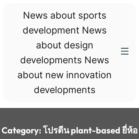
Skip
to
News about sports
content
development News
about design
developments News
about new innovation
developments
Category:
โปรตีน plant-based ยี่ห้อ