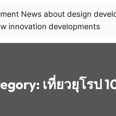
pment News about design deve
w innovation developments
egory:
เที่ยวยุโรป 1