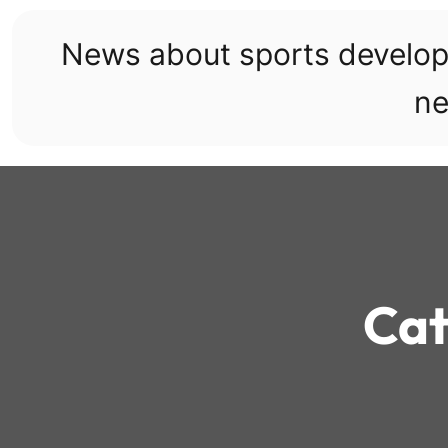
Skip
to
News about sports develo
content
ne
Cat