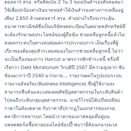
ดอลลาร์ สรอ. หรือคิดเป็น 2 ใน 3 ของเงินสำรองทั้งหมดมา
ใช้เพื่อปกป้องค่าเงินบาทจนทำให้เงินสำรองทางการเหลืออยู่
เพียง 2,850 ล้านดอลลาร์ สรอ. ทำอย่างไรถึงจะกระตุ้น
ธนาคารพาณิชย์ซึ่งเป็นบริษัทจดทะเบียนในตลาดหลักทรัพย์ที่
จะต้องรักษาผลประโยชน์ของผู้ถือหุ้น ช่วยเหลือลูกหนี้แล้วไม่
ส่งผลกระทบในทางลบต่อผลการประกอบการ เป็นเรื่องที่ผู้
เกี่ยวของต้องสุมหัวระดมสมองในการช่วยเหลือลูกหนี้ ไม่ว่า
จะเป็นเรื่องของการ Haircut มาตรการพักชำระหนี้ หรือที่
เรียกว่า Debt Moratorium วิกฤติปี 2567 มีความยุ่งยาก ซับ
ซ้อนมากว่าปี 2540 มากมาย…. รายงานผลในรูปแบบระบบ
รายงานอัจฉริยะ(Business Intelligence) ซึ่งผู้ใช้งานจะ
สามารถสืบค้นและแสดงผลดัชนีอุตสาหกรรมในระดับสินค้า
ไปจนถึงระดับกลุ่มอุตสาหกรรม. นายวิโรจน์ได้เปรียบเทียบ
ราคาในท้องตลาด กับราคาที่ปรากฏในเอกสารของกรม
พลาธิการทหารบก โดยนำราคาของถาดหลุมที่อยู่บน
แพลตฟอร์มซื้อขายออนไลน์ช้อปปี้ พบว่ายี่ห้อนกนางนวล