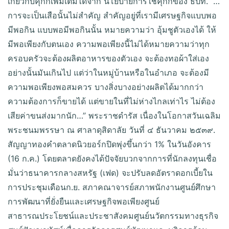
เกี่ยวกับคุกกี้เพิ่มเติมได้จาก นโยบายการใช้คุกกี้ของ ธปท. “…
การจะเป็นเสือนั้นไม่สำคัญ สำคัญอยู่ที่เรามีเศรษฐกิจแบบพอ
มีพอกิน แบบพอมีพอกินนั้น หมายความว่า อุ้มชูตัวเองได้ ให้
มีพอเพียงกับตนเอง ความพอเพียงนี้ไม่ได้หมายความว่าทุก
ครอบครัวจะต้องผลิตอาหารของตัวเอง จะต้องทอผ้าใส่เอง
อย่างนั้นมันเกินไป แต่ว่าในหมู่บ้านหรือในอำเภอ จะต้องมี
ความพอเพียงพอสมควร บางสิ่งบางอย่างผลิตได้มากกว่า
ความต้องการก็ขายได้ แต่ขายในที่ไม่ห่างไกลเท่าไร ไม่ต้อง
เสียค่าขนส่งมากนัก…” พระราชดำรัส เนื่องในโอกาสวันเฉลิม
พระชนมพรรษา ณ ศาลาดุสิดาลัย วันที่ ๔ ธันวาคม ๒๕๓๙.
สัญญาทองคำตลาดนิวยอร์กปิดพุ่งขึ้นกว่า 1% ในวันอังคาร
(16 ก.ค.) โดยตลาดยังคงได้ปัจจัยบวกจากการที่นักลงทุนเชื่อ
มั่นว่าธนาคารกลางสหรัฐ (เฟด) จะปรับลดอัตราดอกเบี้ยใน
การประชุมเดือนก.ย. สภาคณาจารย์สภาพนักงานศูนย์ศึกษา
การพัฒนาที่ยั่งยืนและเศรษฐกิจพอเพียงศูนย์
สาธารณประโยชน์และประชาสังคมศูนย์นวัตกรรมทางธุรกิจ