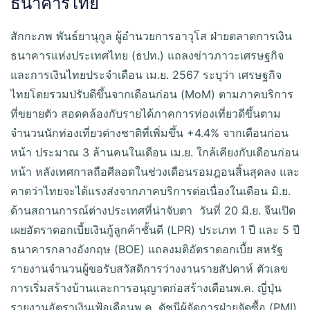
ธนาคารไทย
สักกะภพ พันธ์ยานุกูล ผู้อำนวยการอาวุโส ฝ่ายตลาดการเงิน
ธนาคารแห่งประเทศไทย (ธปท.) แถลงข่าวภาวะเศรษฐกิจ
และการเงินไทยประจำเดือน เม.ย. 2567 ระบุว่า เศรษฐกิจ
ไทยโดยรวมปรับดีขึ้นจากเดือนก่อน (MoM) ตามภาคบริการ
ที่ขยายตัว สอดคล้องกับรายได้ภาคการท่องเที่ยวดีขึ้นตาม
จำนวนนักท่องเที่ยวต่างชาติที่เพิ่มขึ้น +4.4% จากเดือนก่อน
หน้า ประมาณ 3 ล้านคนในเดือน เม.ย. ใกล้เคียงกับเดือนก่อน
หน้า หลังเทศกาลถือศีลอดในช่วงเดือนรอมฎอนสิ้นสุดลง และ
คาดว่าไทยจะได้แรงส่งจากภาคบริการต่อเนื่องในเดือน มิ.ย.
ด้านสถานการณ์ต่างประเทศที่น่าจับตา วันที่ 20 มิ.ย. จีนเปิด
เผยอัตราดอกเบี้ยเงินกู้ลูกค้าชั้นดี (LPR) ประเภท 1 ปี และ 5 ปี
ธนาคารกลางอังกฤษ (BOE) แถลงมติอัตราดอกเบี้ย สหรัฐ
รายงานจำนวนผู้ขอรับสวัสดิการว่างงานรายสัปดาห์ ตัวเลข
การเริ่มสร้างบ้านและการอนุญาตก่อสร้างเดือนพ.ค. ญี่ปุ่น
รายงานอัตราเงินเฟ้อเดือนพ.ค. ดัชนีผู้จัดการฝ่ายจัดซื้อ (PMI)