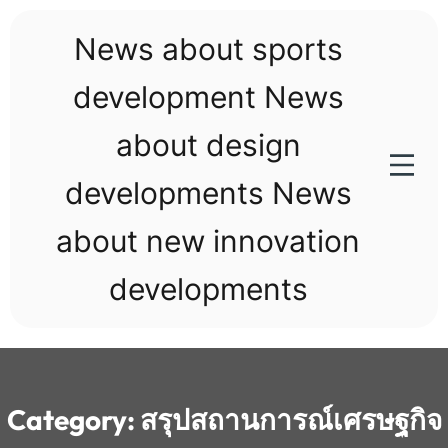
Skip
to
News about sports
content
development News
about design
developments News
about new innovation
developments
Category:
สรุปสถานการณ์เศรษฐกิจ