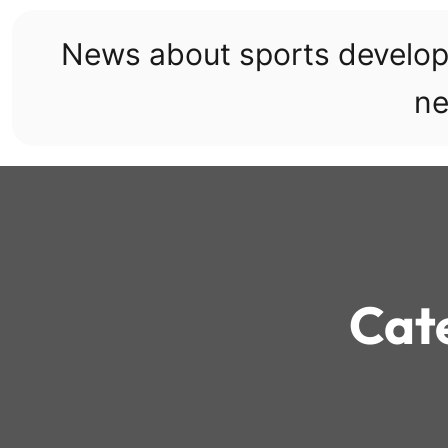
Skip
to
News about sports develo
content
ne
Cat