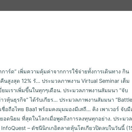
การ์ด” เพิ่มความคุ้มค่าจากการใช้จ่ายทั้งการเดินทาง กิน
เงินคืนสูงสุด 12% รั… ประมวลภาพงาน Virtual Seminar เต็ม
่ยมเราเพิ่มขึ้นในทุกๆเดือน. ประมวลภาพงานสัมมนา “จับ
ข่าวหุ้นธุรกิจ” ได้รับเกียร… ประมวลภาพงานสัมมนา “Battl
ื่อถือไทย Baa1 พร้อมคงมุมมองมีเสถี… คิง เพาเวอร์ จับมื
อดนิยม ที่สุดในโลกเมื่อพูดถึงการลงทุนทุกอย่าง. ประมวล
oQuest – ดัชนีนิกเกอิตลาดหุ้นโตเกียวปิดลบในวันนี้ (1