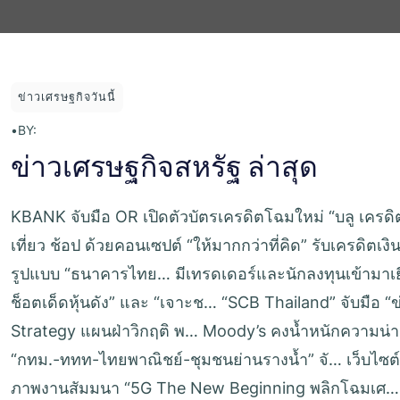
ข่าวเศรษฐกิจวันนี้
•
BY:
ข่าวเศรษฐกิจสหรัฐ ล่าสุด
KBANK จับมือ OR เปิดตัวบัตรเครดิตโฉมใหม่ “บลู เครดิต
เที่ยว ช้อป ด้วยคอนเซปต์ “ให้มากกว่าที่คิด” รับเครดิต
รูปแบบ “ธนาคารไทย… มีเทรดเดอร์และนักลงทุนเข้ามาเยี
ช็อตเด็ดหุ้นดัง” และ “เจาะช… “SCB Thailand” จับมือ “
Strategy แผนฝ่าวิกฤติ พ… Moody’s คงน้ำหนักความน่าเช
“กทม.-ททท-ไทยพาณิชย์-ชุมชนย่านรางน้ำ” จั… เว็บไซต์ย
ภาพงานสัมมนา “5G The New Beginning พลิกโฉมเศ… Inf