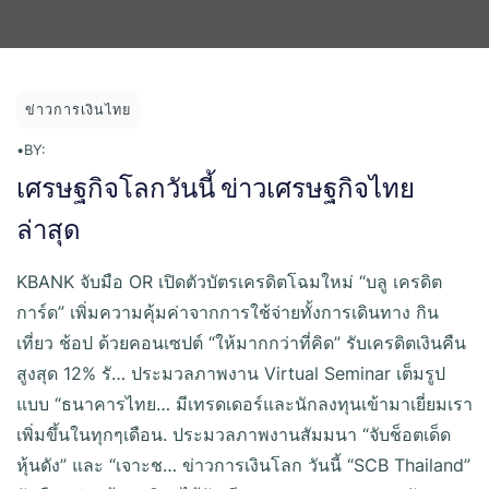
ข่าวการเงินไทย
•
BY:
เศรษฐกิจโลกวันนี้ ข่าวเศรษฐกิจไทย
ล่าสุด
KBANK จับมือ OR เปิดตัวบัตรเครดิตโฉมใหม่ “บลู เครดิต
การ์ด” เพิ่มความคุ้มค่าจากการใช้จ่ายทั้งการเดินทาง กิน
เที่ยว ช้อป ด้วยคอนเซปต์ “ให้มากกว่าที่คิด” รับเครดิตเงินคืน
สูงสุด 12% รั… ประมวลภาพงาน Virtual Seminar เต็มรูป
แบบ “ธนาคารไทย… มีเทรดเดอร์และนักลงทุนเข้ามาเยี่ยมเรา
เพิ่มขึ้นในทุกๆเดือน. ประมวลภาพงานสัมมนา “จับช็อตเด็ด
หุ้นดัง” และ “เจาะช… ข่าวการเงินโลก วันนี้ “SCB Thailand”