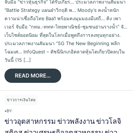
จับมือ “ข่าวหุ้นธุรกิจ” ได้รับเกียร… ประมวลภาพงานสัมมนา
“Battle Strategy แผนฝ่าวิกฤติ พ… Moody’s คงน้ำหนัก
ความน่าเชื่อถือไทย Baa1 พร้อมคงมุมมองมีเสถี… คิง เพา
เวอร์ จับมือ “กทม.-ททท-ไทยพาณิชย์-ชุมชนย่านรางน้ำ” จั…
เว็บไซต์ยอดนิยม ที่สุดในโลกเมื่อพูดถึงการลงทุนทุกอย่าง.
ประมวลภาพงานสัมมนา “5G The New Beginning พลิก
โฉมเศ… InfoQuest – ดัชนีนิกเกอิตลาดหุ้นโตเกียวปิดลบใน
วันนี้ (15 […]
READ MORE…
ข่าวการเงินไทย
•
BY:
ข่าวอุตสาหกรรม ข่าวพลังงาน ข่าวโลจิ
สติกส ข่าวเศรษฐกิจอุตสาหกรรม ข่าว