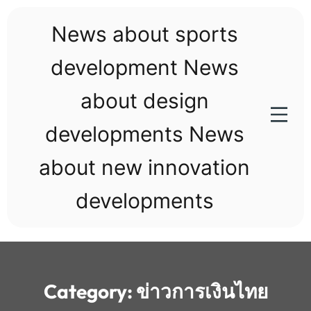
Skip
to
News about sports
content
development News
about design
developments News
about new innovation
developments
Category:
ข่าวการเงินไทย