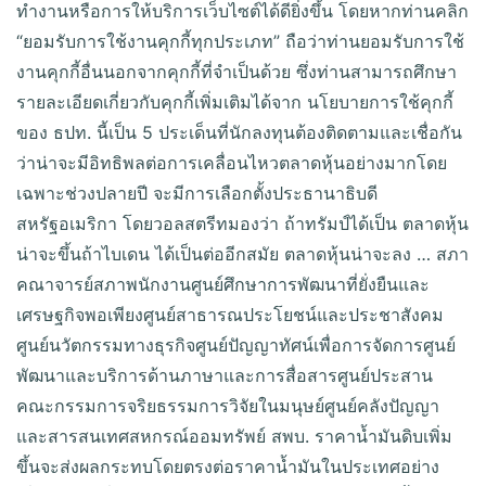
ทำงานหรือการให้บริการเว็บไซต์ได้ดียิ่งขึ้น โดยหากท่านคลิก
“ยอมรับการใช้งานคุกกี้ทุกประเภท” ถือว่าท่านยอมรับการใช้
งานคุกกี้อื่นนอกจากคุกกี้ที่จำเป็นด้วย ซึ่งท่านสามารถศึกษา
รายละเอียดเกี่ยวกับคุกกี้เพิ่มเติมได้จาก นโยบายการใช้คุกกี้
ของ ธปท. นี้เป็น 5 ประเด็นที่นักลงทุนต้องติดตามและเชื่อกัน
ว่าน่าจะมีอิทธิพลต่อการเคลื่อนไหวตลาดหุ้นอย่างมากโดย
เฉพาะช่วงปลายปี จะมีการเลือกตั้งประธานาธิบดี
สหรัฐอเมริกา โดยวอลสตรีทมองว่า ถ้าทรัมป์ได้เป็น ตลาดหุ้น
น่าจะขึ้นถ้าไบเดน ได้เป็นต่ออีกสมัย ตลาดหุ้นน่าจะลง … สภา
คณาจารย์สภาพนักงานศูนย์ศึกษาการพัฒนาที่ยั่งยืนและ
เศรษฐกิจพอเพียงศูนย์สาธารณประโยชน์และประชาสังคม
ศูนย์นวัตกรรมทางธุรกิจศูนย์ปัญญาทัศน์เพื่อการจัดการศูนย์
พัฒนาและบริการด้านภาษาและการสื่อสารศูนย์ประสาน
คณะกรรมการจริยธรรมการวิจัยในมนุษย์ศูนย์คลังปัญญา
และสารสนเทศสหกรณ์ออมทรัพย์ สพบ. ราคาน้ำมันดิบเพิ่ม
ขึ้นจะส่งผลกระทบโดยตรงต่อราคาน้ำมันในประเทศอย่าง