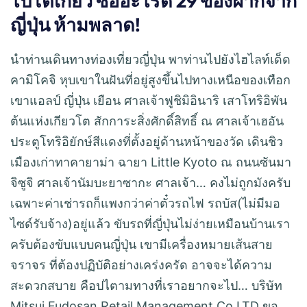
ไปโตเกียว ซื้ออะไรดี 29 ของฝากจาก
ญี่ปุ่น ห้ามพลาด!
นำท่านเดินทางท่องเที่ยวญี่ปุ่น พาท่านไปยังไฮไลท์เด็ด
คามิโคจิ หุบเขาในฝันที่อยู่สูงขึ้นไปทางเหนือของเทือก
เขาแอลป์ ญี่ปุ่น เยือน ศาลเจ้าฟูชิมิอินาริ เสาโทริอิพัน
ต้นแห่งเกียวโต สักการะสิ่งศักดิ์สิทธิ์ ณ ศาลเจ้าเฮอัน
ประตูโทริอิยักษ์สีแดงที่ตั้งอยู่ด้านหน้าของวัด เดินชิว
เมืองเก่าทาคายาม่า ฉายา Little Kyoto ณ ถนนซันมา
จิซูจิ ศาลเจ้านัมบะยาซากะ ศาลเจ้า… คงไม่ถูกมังครับ
เฉพาะค่าเช่ารถก็แพงกว่าค่าตั๋วรถไฟ รถบัส(ไม่มีมอ
ไซด์รับจ้าง)อยู่แล้ว ขับรถที่ญี่ปุ่นไม่ง่ายเหมือนบ้านเรา
ครับต้องขับแบบคนญี่ปุ่น เขามีเครื่องหมายเส้นสาย
จราจร ที่ต้องปฏิบัติอย่างเคร่งครัด อาจจะได้ความ
สะดวกสบาย คือปไตามทางที่เราอยากจะไป… บริษัท
Mitsui Fudosan Retail Management Co.LTD ขอ