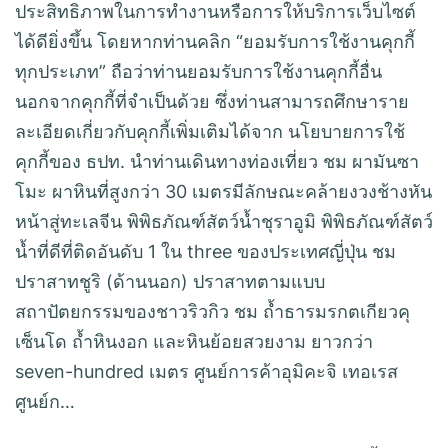
ประสิทธิภาพในการทำงานหรือการให้บริการเว็บไซต์
ได้ดียิ่งขึ้น โดยหากท่านคลิก “ยอมรับการใช้งานคุกกี้
ทุกประเภท” ถือว่าท่านยอมรับการใช้งานคุกกี้อื่น
นอกจากคุกกี้ที่จำเป็นด้วย ซึ่งท่านสามารถศึกษาราย
ละเอียดเกี่ยวกับคุกกี้เพิ่มเติมได้จาก นโยบายการใช้
คุกกี้ของ ธปท. นำท่านเดินทางท่องเที่ยว ชม ผามันซา
โมะ ผาหินที่สูงกว่า 30 เมตรมีลักษณะคล้ายงวงช้างหัน
หน้าสู่ทะเลจีน พิพิธภัณฑ์สัตว์น้ำชุราอูมิ พิพิธภัณฑ์สัตว์
น้ำที่ดีที่ติดอันดับ 1 ใน three ของประเทศญี่ปุ่น ชม
ปราสาทชูริ (ด้านนอก) ปราสาทตามแบบ
สถาปัตยกรรมของชาวริวกิว ชม ถ้ำธารมรกตเกียวคุ
เซ็นโด ถ้ำหินงอก และหินย้อยสวยงาม ยาวกว่า
seven-hundred เมตร ศูนย์การค้าอุมิคะจิ เทอเรส
ศูนย์ก…