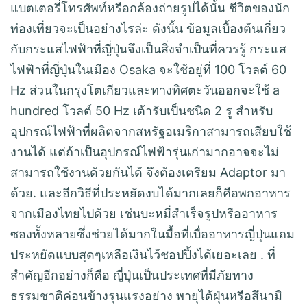
แบตเตอรี่โทรศัพท์หรือกล้องถ่ายรูปได้นั้น ชีวิตของนัก
ท่องเที่ยวจะเป็นอย่างไรล่ะ ดังนั้น ข้อมูลเบื้องต้นเกี่ยว
กับกระแสไฟฟ้าที่ญี่ปุ่นจึงเป็นสิ่งจำเป็นที่ควรรู้ กระแส
ไฟฟ้าที่ญี่ปุ่นในเมือง Osaka จะใช้อยู่ที่ 100 โวลต์ 60
Hz ส่วนในกรุงโตเกียวและทางทิศตะวันออกจะใช้ a
hundred โวลต์ 50 Hz เต้ารับเป็นชนิด 2 รู สำหรับ
อุปกรณ์ไฟฟ้าที่ผลิตจากสหรัฐอเมริกาสามารถเสียบใช้
งานได้ แต่ถ้าเป็นอุปกรณ์ไฟฟ้ารุ่นเก่ามากอาจจะไม่
สามารถใช้งานด้วยกันได้ จึงต้องเตรียม Adaptor มา
ด้วย. และอีกวิธีที่ประหยัดงบได้มากเลยก็คือพกอาหาร
จากเมืองไทยไปด้วย เช่นบะหมี่สำเร็จรูปหรืออาหาร
ซองทั้งหลายซึ่งช่วยได้มากในมื้อที่เบื่ออาหารญี่ปุ่นแถม
ประหยัดแบบสุดๆเหลือเงินไว้ชอปปิ้งได้เยอะเลย . ที่
สำคัญอีกอย่างก็คือ ญี่ปุ่นเป็นประเทศที่มีภัยทาง
ธรรมชาติค่อนข้างรุนแรงอย่าง พายุไต้ฝุ่นหรือสึนามิ