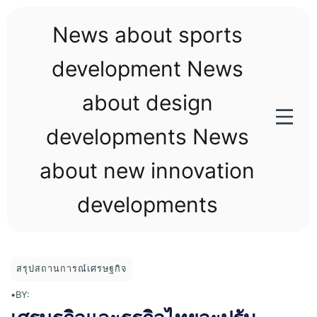
Skip
to
News about sports
content
development News
about design
developments News
about new innovation
developments
สรุปสถานการณ์เศรษฐกิจ
•
BY: