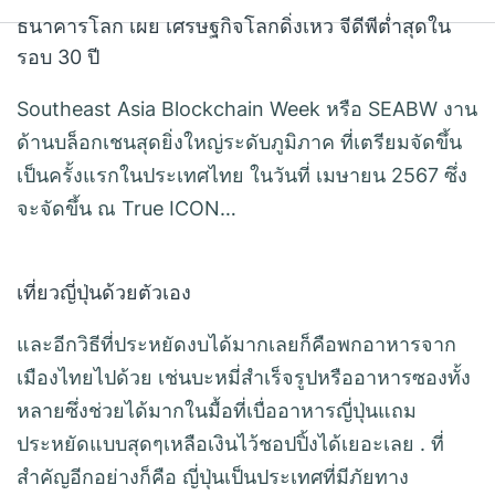
ธนาคารโลก เผย เศรษฐกิจโลกดิ่งเหว จีดีพีต่ำสุดใน
รอบ 30 ปี
Southeast Asia Blockchain Week หรือ SEABW งาน
ด้านบล็อกเชนสุดยิ่งใหญ่ระดับภูมิภาค ที่เตรียมจัดขึ้น
เป็นครั้งแรกในประเทศไทย ในวันที่ เมษายน 2567 ซึ่ง
จะจัดขึ้น ณ True ICON…
เที่ยวญี่ปุ่นด้วยตัวเอง
และอีกวิธีที่ประหยัดงบได้มากเลยก็คือพกอาหารจาก
เมืองไทยไปด้วย เช่นบะหมี่สำเร็จรูปหรืออาหารซองทั้ง
หลายซึ่งช่วยได้มากในมื้อที่เบื่ออาหารญี่ปุ่นแถม
ประหยัดแบบสุดๆเหลือเงินไว้ชอปปิ้งได้เยอะเลย . ที่
สำคัญอีกอย่างก็คือ ญี่ปุ่นเป็นประเทศที่มีภัยทาง