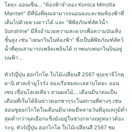
โตยะ ออนเซ็น… ”ท้องฟ้าจำลอง Konica Minolta
Manten” มีที่นั่งที่คุณสามารถนอนลงและชมท้องฟ้าที่
เต็มไปด้วยดวงดาวได้ และ ”พิพิธภัณฑ์สัตว์น้ำ
Sunshine” มีสิ่งอำนวยความสะดวกเพื่อความบันเทิง
ชั้นสูง เช่น ”เพนกวินในท้องฟ้า” ซึ่งเป็นพิพิธภัณฑ์สัตว์
น้ำที่คุณสามารถเพลิดเพลินได้ ภาพนกเพนกวินบินอยู่
บนฟ้า ..
ทัวร์ญี่ปุ่น ฮอกไกโด ใบไม้เปลี่ยนสี 2567 หุบเขาจิโกคุ
ดานิ ศาลเจ้ามูโรรัง ล่องเรือชมทะเลสาบโตยะ ออน
เซน เขื่อนโฮเฮเคียว สวนผลไม้… เดือนมีนาคมเป็น
เดือนที่เริ่มได้ยินข่าวดอกซากุระในสถานที่ต่างๆ เช่น
ฮอนชูฮอกไกโดในเดือนมีนาคมมีหลายวันที่อุณหภูมิต่ำ
สุดต่ำกว่าจุดเยือกแข็งยังอยู่ในช่วงกลางฤดูหนาวต้อง
ระบุ. ทัวร์ญี่ปุ่น ฮอกไกโด ใบไม้เปลี่ยนสี 2567 ชม