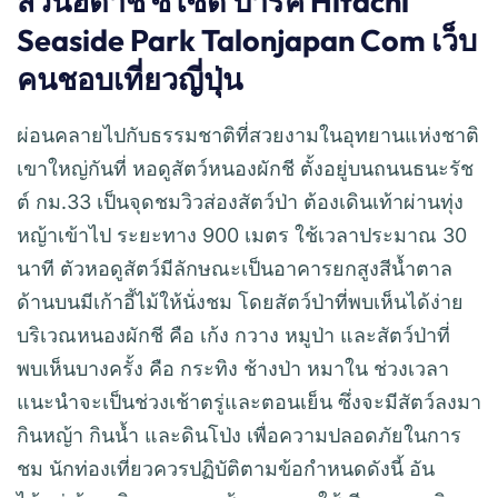
สวนฮิตาชิ ซีไซด์ ปาร์ค Hitachi
Seaside Park Talonjapan Com เว็บ
คนชอบเที่ยวญี่ปุ่น
ผ่อนคลายไปกับธรรมชาติที่สวยงามในอุทยานแห่งชาติ
เขาใหญ่กันที่ หอดูสัตว์หนองผักชี ตั้งอยู่บนถนนธนะรัช
ต์ กม.33 เป็นจุดชมวิวส่องสัตว์ป่า ต้องเดินเท้าผ่านทุ่ง
หญ้าเข้าไป ระยะทาง 900 เมตร ใช้เวลาประมาณ 30
นาที ตัวหอดูสัตว์มีลักษณะเป็นอาคารยกสูงสีน้ำตาล
ด้านบนมีเก้าอี้ไม้ให้นั่งชม โดยสัตว์ป่าที่พบเห็นได้ง่าย
บริเวณหนองผักชี คือ เก้ง กวาง หมูป่า และสัตว์ป่าที่
พบเห็นบางครั้ง คือ กระทิง ช้างป่า หมาใน ช่วงเวลา
แนะนำจะเป็นช่วงเช้าตรู่และตอนเย็น ซึ่งจะมีสัตว์ลงมา
กินหญ้า กินน้ำ และดินโป่ง เพื่อความปลอดภัยในการ
ชม นักท่องเที่ยวควรปฏิบัติตามข้อกำหนดดังนี้ อัน