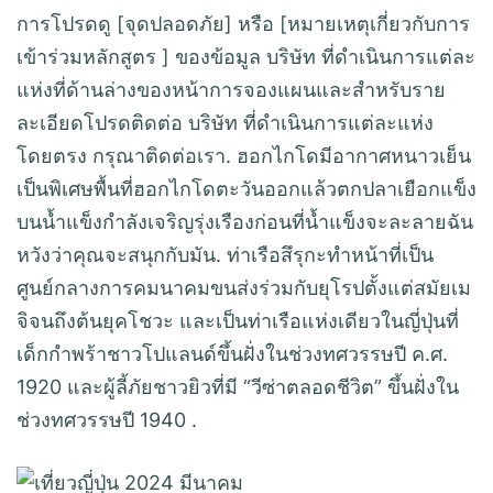
การโปรดดู [จุดปลอดภัย] หรือ [หมายเหตุเกี่ยวกับการ
เข้าร่วมหลักสูตร ] ของข้อมูล บริษัท ที่ดำเนินการแต่ละ
แห่งที่ด้านล่างของหน้าการจองแผนและสำหรับราย
ละเอียดโปรดติดต่อ บริษัท ที่ดำเนินการแต่ละแห่ง
โดยตรง กรุณาติดต่อเรา. ฮอกไกโดมีอากาศหนาวเย็น
เป็นพิเศษพื้นที่ฮอกไกโดตะวันออกแล้วตกปลาเยือกแข็ง
บนน้ำแข็งกำลังเจริญรุ่งเรืองก่อนที่น้ำแข็งจะละลายฉัน
หวังว่าคุณจะสนุกกับมัน. ท่าเรือสึรุกะทำหน้าที่เป็น
ศูนย์กลางการคมนาคมขนส่งร่วมกับยุโรปตั้งแต่สมัยเม
จิจนถึงต้นยุคโชวะ และเป็นท่าเรือแห่งเดียวในญี่ปุ่นที่
เด็กกำพร้าชาวโปแลนด์ขึ้นฝั่งในช่วงทศวรรษปี ค.ศ.
1920 และผู้ลี้ภัยชาวยิวที่มี “วีซ่าตลอดชีวิต” ขึ้นฝั่งใน
ช่วงทศวรรษปี 1940 .