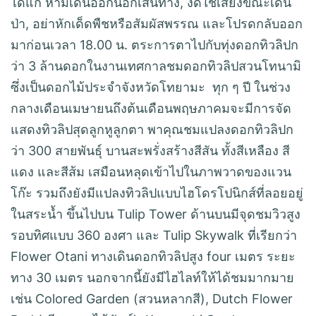
ได้แก่ ห้ามเดินออกนอกเส้นทาง, งดใช้เสียงขณะเดิน
ป่า, อย่าหักเด็ดพืชหรือสัมผัสพรรณ และโปรดกลับออก
มาก่อนเวลา 18.00 น. ตระการตาไปกับทุ่งดอกทิวลิปก
ว่า 3 ล้านดอกในงานเทศกาลชมดอกทิวลิปสวนโทนามิ
ซึ่งเป็นดอกไม้ประจำจังหวัดโทยามะ ทุก ๆ ปี ในช่วง
กลางเดือนเมษายนถึงต้นเดือนพฤษภาคมจะมีการจัด
แสดงทิวลิปสุดลูกหูลูกตา พาคุณชมแปลงดอกทิวลิปก
ว่า 300 สายพันธุ์ บานสะพรั่งสร้างสีสัน ทั้งสีเหลือง สี
แดง และสีส้ม เสมือนหลุดเข้าไปในภาพวาดของแวน
โก๊ะ รวมถึงยังมีแปลงทิวลิปแบบไฮโดรโปนิกส์ที่ลอยอยู่
ในสระน้ำ ขึ้นไปบน Tulip Tower ด้านบนมีจุดชมวิวสูง
รอบทิศแบบ 360 องศา และ Tulip Skywalk ที่เรียกว่า
Flower Otani ทางเดินดอกทิวลิปสูง four เมตร ระยะ
ทาง 30 เมตร นอกจากนี้ยังมีไฮไลท์ให้ได้ชมมากมาย
เช่น Colored Garden (สวนหลากสี), Dutch Flower