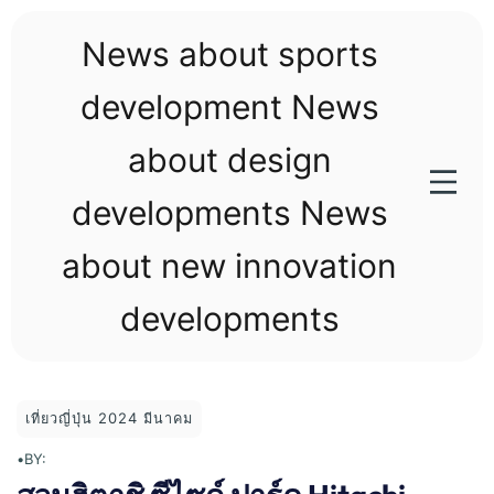
Skip
to
News about sports
content
development News
about design
developments News
about new innovation
developments
เที่ยวญี่ปุ่น 2024 มีนาคม
•
BY: