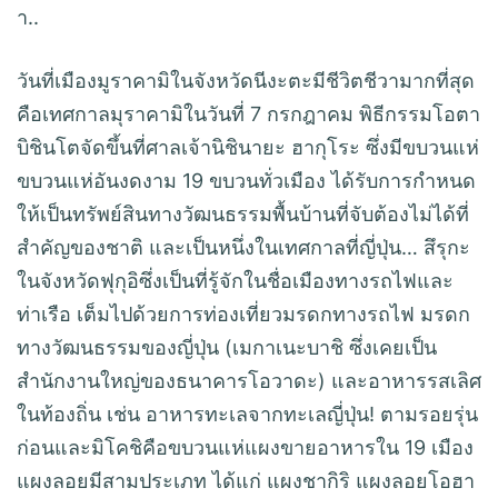
า..
วันที่เมืองมูราคามิในจังหวัดนีงะตะมีชีวิตชีวามากที่สุด
คือเทศกาลมุราคามิในวันที่ 7 กรกฎาคม พิธีกรรมโอตา
บิชินโตจัดขึ้นที่ศาลเจ้านิชินายะ ฮากุโระ ซึ่งมีขบวนแห่
ขบวนแห่อันงดงาม 19 ขบวนทั่วเมือง ได้รับการกำหนด
ให้เป็นทรัพย์สินทางวัฒนธรรมพื้นบ้านที่จับต้องไม่ได้ที่
สำคัญของชาติ และเป็นหนึ่งในเทศกาลที่ญี่ปุ่น… สึรุกะ
ในจังหวัดฟุกุอิซึ่งเป็นที่รู้จักในชื่อเมืองทางรถไฟและ
ท่าเรือ เต็มไปด้วยการท่องเที่ยวมรดกทางรถไฟ มรดก
ทางวัฒนธรรมของญี่ปุ่น (เมกาเนะบาชิ ซึ่งเคยเป็น
สำนักงานใหญ่ของธนาคารโอวาดะ) และอาหารรสเลิศ
ในท้องถิ่น เช่น อาหารทะเลจากทะเลญี่ปุ่น! ตามรอยรุ่น
ก่อนและมิโคชิคือขบวนแห่แผงขายอาหารใน 19 เมือง
แผงลอยมีสามประเภท ได้แก่ แผงชากิริ แผงลอยโอฮา