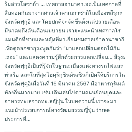
ริมอ่าวโอซาก้า … เทศกาลฮานาคาเอะเป็นเทศกาลที่
สืบทอดกันมาจากศาลเจ้าคาเนกาซากิในเมืองทสึรุกะ
จังหวัดฟุกุอิ และโดยปกติจะจัดขึ้นตั้งแต่ปลายเดือน
มีนาคมถึงต้นเดือนเมษายน เราจะแนะนำเทศกาลโร
แมนติกที่ชายและหญิงที่มาเยี่ยมชมศาลเจ้าคานาซากิ
เพื่อดูดอกซากุระพูดกันว่า “มาแลกเปลี่ยนดอกไม้กัน
เถอะ” และแสดงความรู้สึกด้วยการแลกเปลี่ยน… สึรุงะ
จังหวัดฟุกุอิเป็นที่รู้จักในฐานะเมืองแห่งทางรถไฟและ
ท่าเรือ และในที่สุดโฮคุริกุชินคันเซ็นก็เปิดให้บริการใน
จังหวัดฟุคุอิเมื่อวันที่ 16 มีนาคม 2567 มีอาหารกูร์เมต์
ท้องถิ่นมากมาย เช่น เดินเล่นไปตามถนนย้อนยุคและ
อาหารทะเลจากทะเลญี่ปุ่น ในบทความนี้ เราจะมา
แนะนำประสบการณ์ทางวัฒนธรรมญี่ปุ่น three
ประการที…