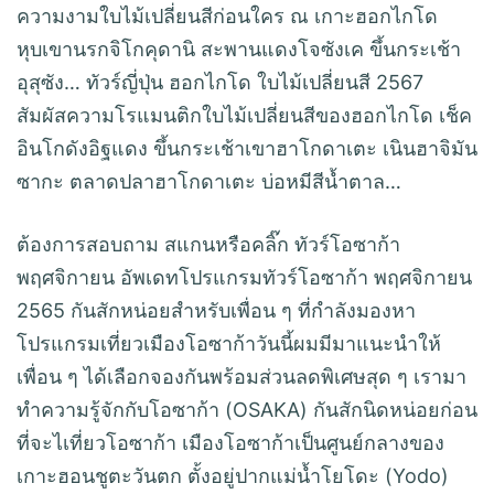
ความงามใบไม้เปลี่ยนสีก่อนใคร ณ เกาะฮอกไกโด
หุบเขานรกจิโกคุดานิ สะพานแดงโจซังเค ขึ้นกระเช้า
อุสุซัง… ทัวร์ญี่ปุ่น ฮอกไกโด ใบไม้เปลี่ยนสี 2567
สัมผัสความโรแมนติกใบไม้เปลี่ยนสีของฮอกไกโด เช็ค
อินโกดังอิฐแดง ขึ้นกระเช้าเขาฮาโกดาเตะ เนินฮาจิมัน
ซากะ ตลาดปลาฮาโกดาเตะ บ่อหมีสีน้ำตาล…
ต้องการสอบถาม สแกนหรือคลิ๊ก ทัวร์โอซาก้า
พฤศจิกายน อัพเดทโปรแกรมทัวร์โอซาก้า พฤศจิกายน
2565 กันสักหน่อยสำหรับเพื่อน ๆ ที่กำลังมองหา
โปรแกรมเที่ยวเมืองโอซาก้าวันนี้ผมมีมาแนะนำให้
เพื่อน ๆ ได้เลือกจองกันพร้อมส่วนลดพิเศษสุด ๆ เรามา
ทำความรู้จักกับโอซาก้า (OSAKA) กันสักนิดหน่อยก่อน
ที่จะไเที่ยวโอซาก้า เมืองโอซาก้าเป็นศูนย์กลางของ
เกาะฮอนชูตะวันตก ตั้งอยู่ปากแม่น้ำโยโดะ (Yodo)