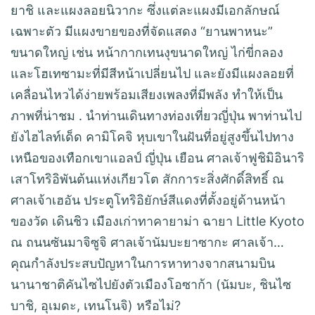
ยาชิ และแผงลอยนิวากะ ซึ่งแต่ละแผงมีเอกลักษณ์
เฉพาะตัว มีแผงขายของที่จัดแสดง “ยานพาหนะ”
ขนาดใหญ่ เช่น หน้ากากเทนงุขนาดใหญ่ ไก่ขี่กลอง
และโฮเทซามะที่มีสีหน้าเปลี่ยนไป และยังมีแผงลอยที่
เคลื่อนไหวได้ง่ายพร้อมเสียงเพลงที่มีพลัง ทำให้เป็น
ภาพที่น่าชม . นำท่านเดินทางท่องเที่ยวญี่ปุ่น พาท่านไป
ยังไฮไลท์เด็ด คามิโคจิ หุบเขาในฝันที่อยู่สูงขึ้นไปทาง
เหนือของเทือกเขาแอลป์ ญี่ปุ่น เยือน ศาลเจ้าฟูชิมิอินาริ
เสาโทริอิพันต้นแห่งเกียวโต สักการะสิ่งศักดิ์สิทธิ์ ณ
ศาลเจ้าเฮอัน ประตูโทริอิยักษ์สีแดงที่ตั้งอยู่ด้านหน้า
ของวัด เดินชิว เมืองเก่าทาคายาม่า ฉายา Little Kyoto
ณ ถนนซันมาจิซูจิ ศาลเจ้านัมบะยาซากะ ศาลเจ้า…
คุณกำลังประสบปัญหาในการหาทางจากสนามบิน
นานาชาติคันไซไปยังตัวเมืองโอซาก้า (นัมบะ, ชินไซ
บาชิ, อุเมดะ, เทนโนจิ) หรือไม่?