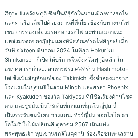
สึรุกะ จังหวัดฟุคุอิ ซึ่งเป็นที่รู้จักในนามเมืองทางรถไฟ
และท่าเรือ เต็มไปด้วยสถานที่ที่เกี่ยวข้องกับทางรถไฟ
เช่น การท่องเที่ยวมรดกทางรถไฟ สะพานเมกาเนะ
แหล่งมรดกของญี่ปุ่น และพิพิธภัณฑ์รถไฟสึรุกะ! เมื่อ
วันที่ sixteen มีนาคม 2024 ในที่สุด Hokuriku
Shinkansen ก็เปิดให้บริการในจังหวัดฟุกุอิแล้ว ใน
อนาคต เรากำล… อาหารฝรั่งเศสที่ร้าน Hashimoto-
tei ซึ่งเป็นสัญลักษณ์ของ Takimichi ซึ่งจำลองมาจาก
โรงแรมในยุคเมจิในสวน Minoh และศาลา Phoenix
และ Kyakuden ของวัด Takiyasu ที่มีชื่อเสียงด้านโชค
ลาภและรูปปั้นเบ็นไซเท็นที่เก่าแก่ที่สุดในญี่ปุ่น นี่
เป็นการรับชมพิเศษ วางแผน. ทัวร์ญี่ปุ่น ฮอกไกโด อา
โอโมริ ใบไม้เปลี่ยนสี ตุลาคม 2567 เนินแห่ง
พระพุทธเจ้า หุบเขานรกจิโงคุดานิ ล่องเรือชมทะเลสาบ