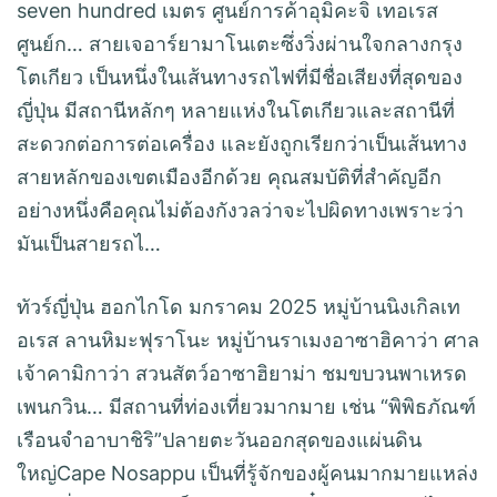
seven hundred เมตร ศูนย์การค้าอุมิคะจิ เทอเรส
ศูนย์ก… สายเจอาร์ยามาโนเตะซึ่งวิ่งผ่านใจกลางกรุง
โตเกียว เป็นหนึ่งในเส้นทางรถไฟที่มีชื่อเสียงที่สุดของ
ญี่ปุ่น มีสถานีหลักๆ หลายแห่งในโตเกียวและสถานีที่
สะดวกต่อการต่อเครื่อง และยังถูกเรียกว่าเป็นเส้นทาง
สายหลักของเขตเมืองอีกด้วย คุณสมบัติที่สำคัญอีก
อย่างหนึ่งคือคุณไม่ต้องกังวลว่าจะไปผิดทางเพราะว่า
มันเป็นสายรถไ…
ทัวร์ญี่ปุ่น ฮอกไกโด มกราคม 2025 หมู่บ้านนิงเกิลเท
อเรส ลานหิมะฟุราโนะ หมู่บ้านราเมงอาซาฮิคาว่า ศาล
เจ้าคามิกาว่า สวนสัตว์อาซาฮิยาม่า ชมขบวนพาเหรด
เพนกวิน… มีสถานที่ท่องเที่ยวมากมาย เช่น “พิพิธภัณฑ์
เรือนจำอาบาชิริ”ปลายตะวันออกสุดของแผ่นดิน
ใหญ่Cape Nosappu เป็นที่รู้จักของผู้คนมากมายแหล่ง