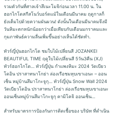
รวมตัวกันที่ศาลเจ้าสึเนะโมจิก่อนเวลา 11.00 น. ใน
ฮอกไกโดสกีสโนว์บอร์ดแม้ในเดือนมีนาคม ฤดูกาลก็
ยังเต็มไปด้วยความผันผวน! ดังนั้นในเดือนมีนาคมจึงมี
วันหิมะตกหนักน้อยกว่าเมื่อเทียบกับเดือนมกราคมและ
กุมภาพันธ์ความลื่นเพิ่มขึ้นอย่างเห็นได้ชัดทำ.
ทัวร์ญี่ปุ่นฮอกไกโด ชมใบไม้เปลี่ยนสี JOZANKEI
BEAUTIFUL TIME ฤดูใบไม้เปลี่ยนสี 5วัน3คืน (XJ)
ทัวร์ฮอกไกโด… ทัวร์ญี่ปุ่น กำแพงหิมะ 2024 วัดเบียว
โดอิน ปราสาทนาโกย่า ล่องเรือชมหุบเขาเอนะ – ออน
เซ็น หมู่บ้านสึมาโกะจูกุ… ทัวร์ญี่ปุ่น Snow Wall 2024
วัดเบียวโดอิน ปราสาทนาโกย่า ล่องเรือชมหุบเขาเอนะ
ออนเซ็นหมู่บ้านสึมาโกะจูกุ คามิโคจิ ออนเซ็น…
สำหรับมาตรการป้องกันการติดเชื้อของ บริษัท ที่ดำเนิน