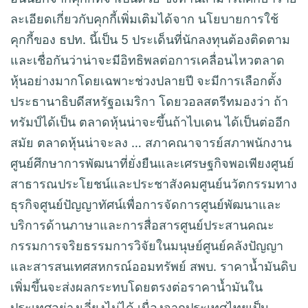
ละเอียดเกี่ยวกับคุกกี้เพิ่มเติมได้จาก นโยบายการใช้
คุกกี้ของ ธปท. นี้เป็น 5 ประเด็นที่นักลงทุนต้องติดตาม
และเชื่อกันว่าน่าจะมีอิทธิพลต่อการเคลื่อนไหวตลาด
หุ้นอย่างมากโดยเฉพาะช่วงปลายปี จะมีการเลือกตั้ง
ประธานาธิบดีสหรัฐอเมริกา โดยวอลสตรีทมองว่า ถ้า
ทรัมป์ได้เป็น ตลาดหุ้นน่าจะขึ้นถ้าไบเดน ได้เป็นต่ออีก
สมัย ตลาดหุ้นน่าจะลง … สภาคณาจารย์สภาพนักงาน
ศูนย์ศึกษาการพัฒนาที่ยั่งยืนและเศรษฐกิจพอเพียงศูนย์
สาธารณประโยชน์และประชาสังคมศูนย์นวัตกรรมทาง
ธุรกิจศูนย์ปัญญาทัศน์เพื่อการจัดการศูนย์พัฒนาและ
บริการด้านภาษาและการสื่อสารศูนย์ประสานคณะ
กรรมการจริยธรรมการวิจัยในมนุษย์ศูนย์คลังปัญญา
และสารสนเทศสหกรณ์ออมทรัพย์ สพบ. ราคาน้ำมันดิบ
เพิ่มขึ้นจะส่งผลกระทบโดยตรงต่อราคาน้ำมันใน
ประเทศอย่างเลี่ยงไม่ได้ เนื่องจากประเทศไทยเป็น