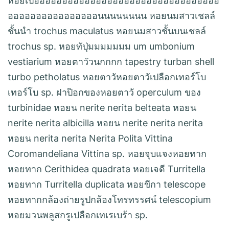
หอยเป๋อออออออออออออออออออออออออออออออออ
ออออออออออออออออนนนนนนนน หอยนมสาวเชลล์
ชั้นนำ trochus maculatus หอยนมสาวชั้นบนเชลล์
trochus sp. หอยทัปุ่มมมมมมม um umbonium
vestiarium หอยตาวัวนกกกก tapestry turban shell
turbo petholatus หอยตาวัหอยตาวัเปลือกเทอร์โบ
เทอร์โบ sp. ฝาปิอกของหอยตาวั operculum ของ
turbinidae หอยน nerite nerita belteata หอยน
nerite nerita albicilla หอยน nerite nerita nerita
หอยน nerita nerita Nerita Polita Vittina
Coromandeliana Vittina sp. หอยจุบแจงหอยทาก
หอยทาก Cerithidea quadrata หอยเจดี Turritella
หอยทาก Turritella duplicata หอยขีกา telescope
หอยทากกล้องถ่ายรูปกล้องโทรทรรศน์ telescopium
หอยมวนพลูสกรูเปลือกเทเรเบร้า sp.