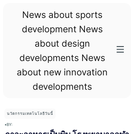
Skip
to
News about sports
content
development News
about design
developments News
about new innovation
developments
นวัตกรรมเทคโนโลยีวันนี้
•
BY: